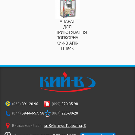
АПАРАТ
ДЛЯ
ПРИГОТУВАННЯ
ПОПКОРНА
КИЙ-В АПК-
П-150К
(063)
391-20-90
(099)
370-35-98
(044)
594-64-57, 58
(067)
225-80-20
Виставковий зал:
м. Київ, вул. Гарматна, 3