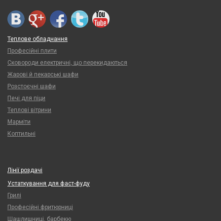
Теплове обладнання
Професійні плити
Сковороди електричні, що перекидаються
Жарові й пекарські шафи
Розстоєчні шафи
Печі для піци
Теплові вітрини
Марміти
Коптильні
Лінії роздачі
Устаткування для фаст-фуду
Грилі
Професійні фритюрниці
Шашлишниці, барбекю