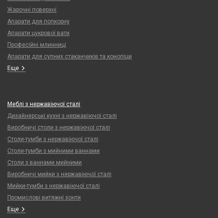
Жарочні поверхні
Апарати для попкорну
Апарати цукрової вати
Професійні млинниці
Апарати для супних стаканчиків та конопіци
Еще
Меблі з нержавіючої сталі
Дизайнерські кухні з нержавіючої сталі
Виробничі столи з нержавіючої сталі
Столи-тумби з нержавіючої сталі
Столи-тумби з мийними ваннами
Столи з ваннами мийними
Виробничі мийки з нержавіючої сталі
Мийки-тумби з нержавіючої сталі
Промислові витяжні зонти
Еще