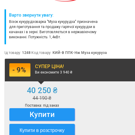
Варто звернути увагу:
Візок кукурудзоварка "Муза кукурудза" призначена
для приготування та продажу гарячої кукурудзи в
качанах і в зерні. Виготовляється в нержавіючому
виконанні. Потужність: 1,4кВт.
Ід товару:
1248
Код товару:
КИЙ-В ППК-Нж Муза кукуруза
СУПЕР ЦІНА!
- 9%
Ви економите 3 940 ₴
40 250 ₴
44 190 ₴
Поставка: під заказ
Купити
Купити в розстрочку