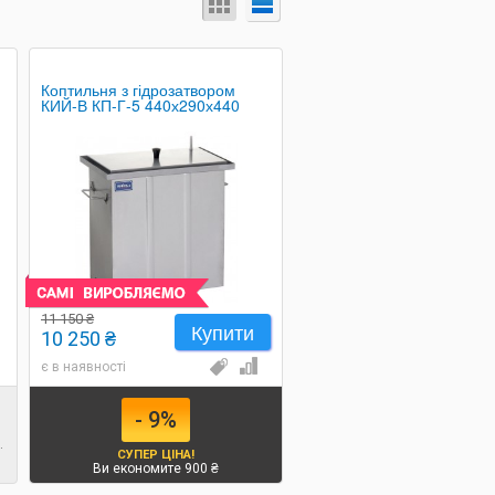
Коптильня з гідрозатвором
КИЙ-В КП-Г-5 440х290х440
11 150 ₴
Купити
10 250 ₴
є в наявності
- 9%
.
СУПЕР ЦІНА!
Ви економите 900 ₴