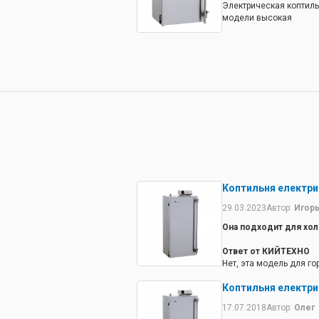
Электрическая коптиль
модели высокая
Коптильня електри
29.03.2023
Автор:
Игор
Она подходит для хо
Ответ от КИЙТЕХНО
Нет, эта модель для г
Коптильня електри
17.07.2018
Автор:
Олег