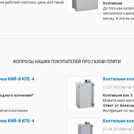
ня работает неплохо, цена для такой
Коптильня
До того как купит
непонятного мета
месяц. А эта из н
крючки куда-то по
подвешенном сос
ВОПРОСЫ НАШИХ ПОКУПАТЕЛЕЙ ПРО ГАЗОВІ ПЛИТИ
чна КИЙ-В КПЕ-4
Коптильня еле
ь
12.07.2020
Автор:
лодного копчения?
Коптильня кпє 3
Можете мені висла
Ответ от Алекса
орячего копчения
Инструкция по эк
чна КИЙ-В КПЕ-4
Коптильня еле
22.04.2018
Автор: