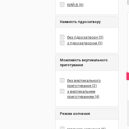
КИЙ-В (6)
Наявність гідрозатвору
без гідрозатвору (3)
з гідрозатвором (3)
Можливість вертикального
приготування
без вертикального
приготування (2)
з вертикальним
приготуванням (4)
Режим копчення