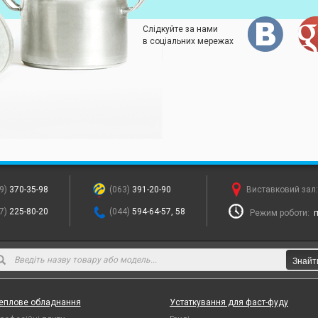
Слідкуйте за нами
в соціальних мережах
9)
370-35-98
(063)
391-20-90
Виставковий зал
7)
225-80-20
(044)
594-64-57, 58
Режим роботи:
п
Знайт
еплове обладнання
Устаткування для фаст-фуду