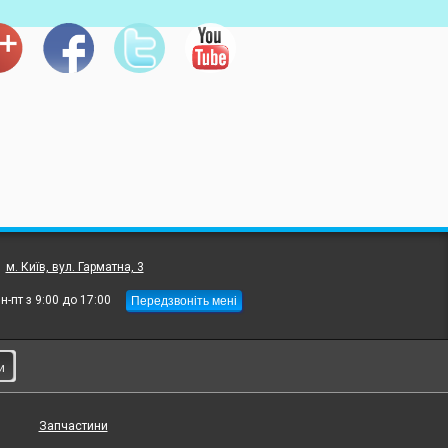
:
м. Київ, вул. Гарматна, 3
Передзвоніть мені
н-пт з 9:00 до 17:00
и
Запчастини