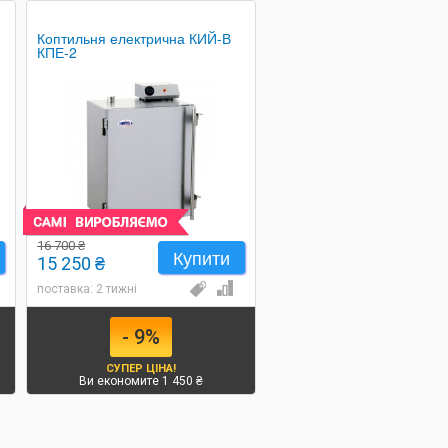
Коптильня електрична КИЙ-В
КПЕ-2
16 700 ₴
Купити
15 250 ₴
поставка: 2 тижні
- 9%
СУПЕР ЦІНА!
Ви економите 1 450 ₴