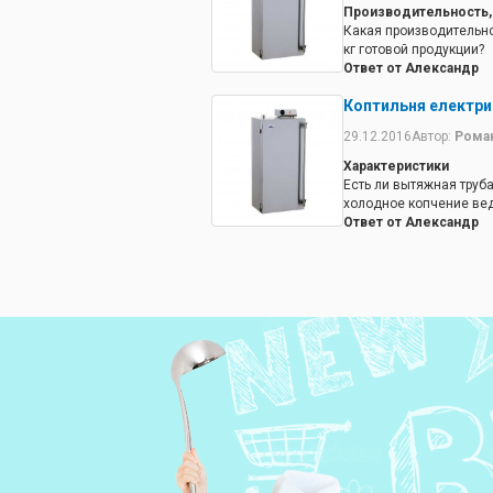
Производительность,
Какая производительно
кг готовой продукции?
Ответ от Александр
Зависит от продукта, т
Коптильня електри
можно ответить так. На
мяса. Время обработки
29.12.2016
Автор:
Рома
будет по другому.
Характеристики
Есть ли вытяжная труб
холодное копчение вед
Ответ от Александр
Вытяжка в комплект не 
Коптильня только для 