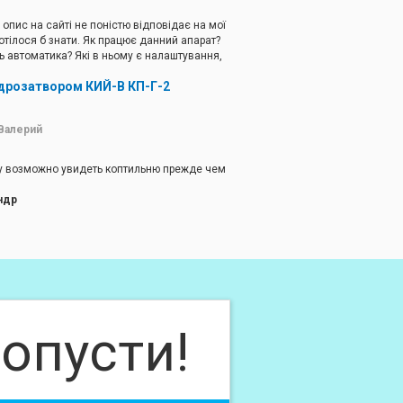
опис на сайті не поністю відповідає на мої
отілося б знати. Як працює данний апарат?
ь автоматика? Які в ньому є налаштування,
ого металу зроблена шафа? Дякую!
ідрозатвором КИЙ-В КП-Г-2
ндр
осы есть ответы в описании. Повторюсь.
веющая сталь. Термодатчик поддерживает
Валерий
томатическом режиме в пределах 30-120С.
ое, но эффективное.
у возможно увидеть коптильню прежде чем
ндр
ельно узнать наличие товара.
опусти!