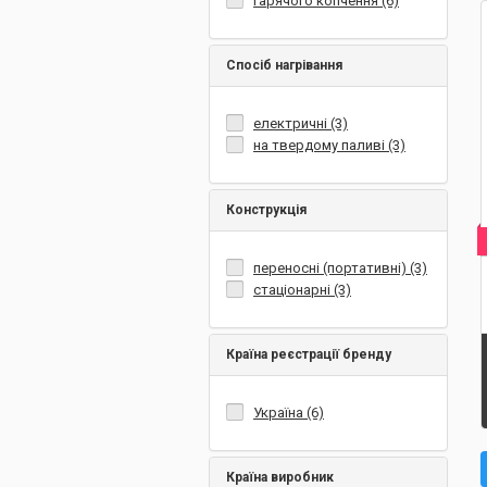
гарячого копчення (6)
Спосіб нагрівання
електричні (3)
на твердому паливі (3)
Конструкція
переносні (портативні) (3)
стаціонарні (3)
Країна реєстрації бренду
Україна (6)
Країна виробник