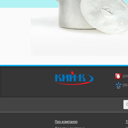
(09
(06
Про компанію
Т