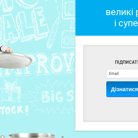
великі
і суп
ПІДПИСАТ
Дізнатис