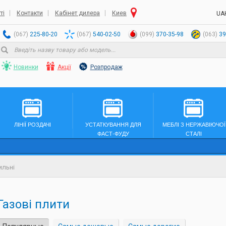
ті
Контакти
Кабінет дилера
Киев
UA
(067)
225-80-20
(067)
540-02-50
(099)
370-35-98
(063)
39
Новинки
Акції
Розпродаж
ЛІНІЇ РОЗДАЧІ
УСТАТКУВАННЯ ДЛЯ
МЕБЛІ З НЕРЖАВІЮЧОЇ
ФАСТ-ФУДУ
СТАЛІ
ильні
Газові плити