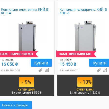
Коптильня електрична КИЙ-В
Коптильня електрична КИЙ-В
КПЕ-4
КПЕ-3
17 600 ₴
16 980 ₴
Купити
Купити
16 050 ₴
15 450 ₴
є в наявності
є в наявності
- 9%
- 10%
СУПЕР ЦІНА!
СУПЕР ЦІНА!
Ви економите 1 550 ₴
Ви економите 1 530 ₴
Показать фильтры