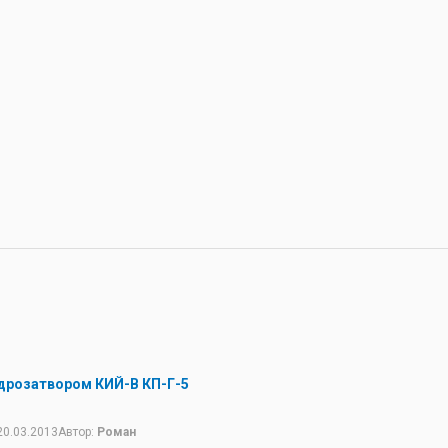
ідрозатвором КИЙ-В КП-Г-5
20.03.2013
Автор:
Роман