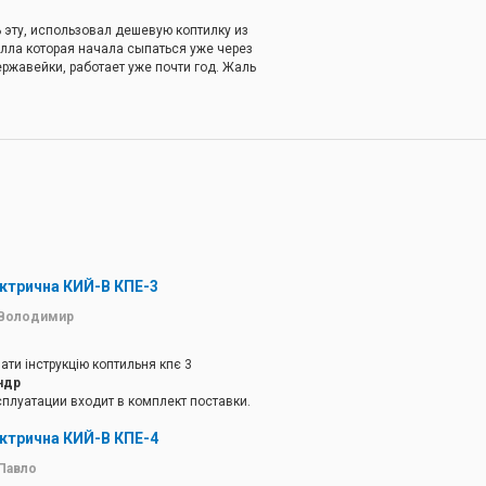
ь эту, использовал дешевую коптилку из
лла которая начала сыпаться уже через
ержавейки, работает уже почти год. Жаль
сеяли, из за этого коптить рыбу в
тоянии не могу.
ктрична КИЙ-В КПЕ-3
Володимир
ти інструкцію коптильня кпє 3
ндр
сплуатации входит в комплект поставки.
ктрична КИЙ-В КПЕ-4
Павло