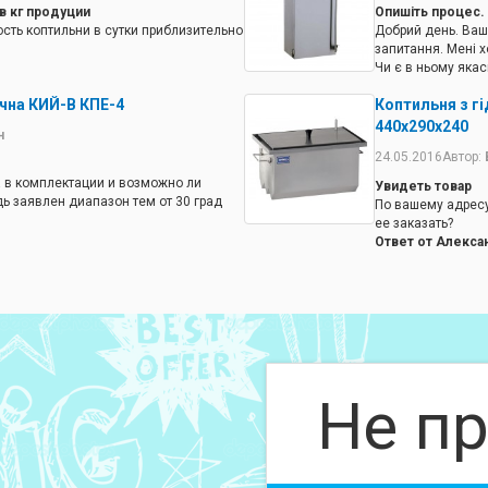
в кг продуции
Опишіть процес.
сть коптильни в сутки приблизительно
Добрий день. Ваш 
запитання. Мені х
Чи є в ньому якас
ехнологии и др. Очень приблизительно
та датчики? З як
чна КИЙ-В КПЕ-4
Коптильня з г
 полке можно разместить около 10 кг.
Ответ от Алекса
 до 2 часов. С другими продуктами
На все Ваши вопр
440х290х240
н
Материал: нержа
24.05.2016
Автор:
температуру в ав
Устройство прост
а в комплектации и возможно ли
Увидеть товар
ь заявлен диапазон тем от 30 град
По вашему адрес
ее заказать?
входит. ее можно заказать отдельно.
Ответ от Алекса
горячего копчения.
Можно, предварит
Не пр