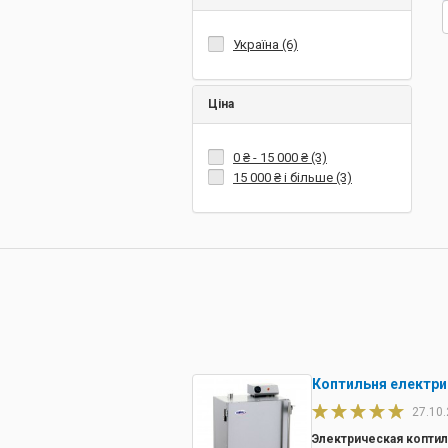
Україна (6)
Ціна
0 ₴
-
15 000 ₴
(3)
15 000 ₴
і більше (3)
Коптильня електри
27.10
Электрическая коптил