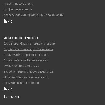
Апарати цукрової вати
Професійні млинниці
Апарати для супних стаканчиків та конопіци
Еще
Меблі з нержавіючої сталі
Дизайнерські кухні з нержавіючої сталі
Виробничі столи з нержавіючої сталі
Столи-тумби з нержавіючої сталі
Столи-тумби з мийними ваннами
Столи з ваннами мийними
Виробничі мийки з нержавіючої сталі
Мийки-тумби з нержавіючої сталі
Промислові витяжні зонти
Еще
Запчастини