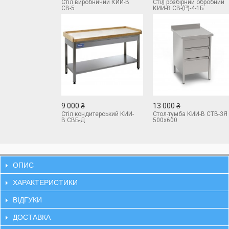
Стіл виробничий КИЙ-В
Стіл розбірний обробний
СВ-5
КИЙ-В СВ-(Р)-4-1Б
9 000 ₴
13 000 ₴
Стіл кондитерський КИЙ-
Стол-тумба КИЙ-В СТВ-3Я
В СВБ-Д
500х600
ОПИС
ХАРАКТЕРИСТИКИ
ВІДГУКИ
ДОСТАВКА