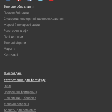
Теплове обладнання
Професійні плити
Сковороди електричні, що перекидаються
Жарові й пекарські шафи
Розстоєчні шафи
Печі для піци
Теплові вітрини
Марміти
Коптильні
Лінії роздачі
Устаткування для фаст-фуду
Грилі
Професійні фритюрниці
Шашлишниці, барбекю
Жарочні поверхні
Апарати для попкорну