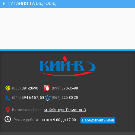
ПИТАННЯ ТА ВІДПОВІДІ
(063)
391-20-90
(099)
370-35-98
(044)
594-64-57, 58
(067)
225-80-20
Виставковий зал:
м. Київ, вул. Гарматна, 3
Передзвоніть мені
Режим роботи:
пн-пт з 9:00 до 17:00