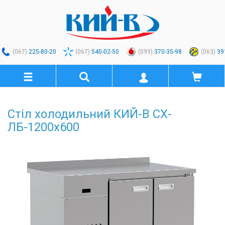
(067)
225-80-20
(067)
540-02-50
(099)
370-35-98
(063)
39
Стіл холодильний КИЙ-В СХ-
ЛБ-1200х600