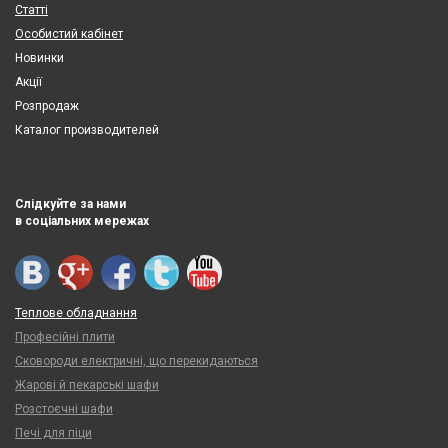
Статті
Особистий кабінет
Новинки
Акції
Розпродаж
Каталог производителей
Слідкуйте за нами
в соціальних мережах
Теплове обладнання
Професійні плити
Сковороди електричні, що перекидаються
Жарові й пекарські шафи
Розстоєчні шафи
Печі для піци