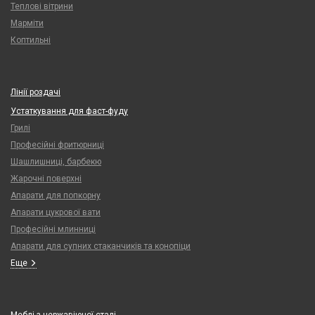
Теплові вітрини
Марміти
Коптильні
Лінії роздачі
Устаткування для фаст-фуду
Грилі
Професійні фритюрниці
Шашлишниці, барбекю
Жарочні поверхні
Апарати для попкорну
Апарати цукрової вати
Професійні млинниці
Апарати для супних стаканчиків та конопіци
Еще
Меблі з нержавіючої сталі