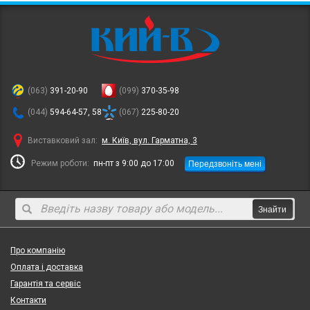
(063)
391-20-90
(099)
370-35-98
(044)
594-64-57, 58
(067)
225-80-20
Виставковий зал:
м. Київ, вул. Гарматна, 3
Передзвоніть мені
Режим роботи:
пн-пт з 9:00 до 17:00
Знайти
Про компанію
Оплата і доставка
Гарантія та сервіс
Контакти