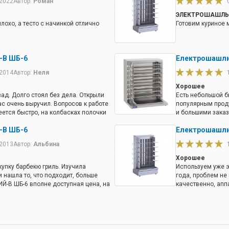
.2022
Автор:
Роман
ЭЛЕКТРОШАШЛЫ
охо, а тесто с начинкой отлично
Готовим куриное 
-В ШБ-6
Електрошашли
.2014
Автор:
Неля
Хорошее
ад. Долго стоял без дела. Открыли
Есть небольшой би
ас очень выручил. Вопросов к работе
популярным прод
еется быстро, на колбасках полочки
и большими зака
ета. Единственный минус - очень плохо
инвестицию. Куп
-В ШБ-6
Електрошашли
тка, защита тенов, вытаскивается
качеством (констр
ого мало. Крылья те что под тенами
Многофункционал
.2013
Автор:
Альбина
 загрязняются и помыть их как
блюда – на высше
лось бы чтоб тены вместе с коробкой,
Хорошее
ытаскивались как в фритюте.
упку барбекю гриль. Изучила
Используем уже 
и нашла то, что подходит, больше
года, проблем не
ИЙ-В ШБ-6 вполне доступная цена, на
качественно, апп
нструкция. Использую больше месяца,
цена.
 что, не возникало.