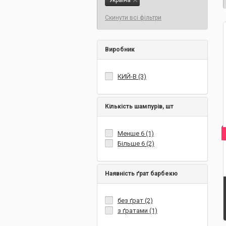
Україна
Скинути всі фільтри
Виробник
КИЙ-В (3)
Кількість шампурів, шт
Менше 6 (1)
Більше 6 (2)
Наявність ґрат барбекю
без ґрат (2)
з ґратами (1)