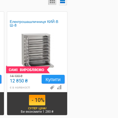
Електрошашличниця КИЙ-В
Ш-8
14 130 ₴
Купити
12 850 ₴
є в наявності
- 10%
СУПЕР ЦІНА!
Ви економите 1 280 ₴