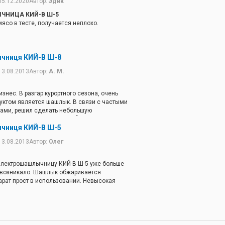
05.12.2020
Автор:
Эдик
ЧНИЦА КИЙ-В Ш-5
мясо в тесте, получается неплохо.
чниця КИЙ-В Ш-8
13.08.2013
Автор:
А. М.
знес. В разгар курортного сезона, очень
уктом является шашлык. В связи с частыми
зами, решил сделать небольшую
ил электрошашлычницу КИЙ-В Ш-5. Доволен
чниця КИЙ-В Ш-5
укция вроде не хлипкая) и работой.
ьное оборудование, приготовленные
13.08.2013
Автор:
Олег
м уровне. Советую всем эту модель!
электрошашлычницу КИЙ-В Ш-5 уже больше
 возникало. Шашлык обжаривается
арат прост в использовании. Невысокая