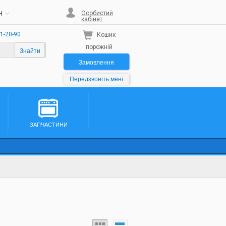
Особистий
H
кабінет
1-20-90
Кошик
порожній
Знайти
Замовлення
Передзвоніть мені
ЗАПЧАСТИНИ