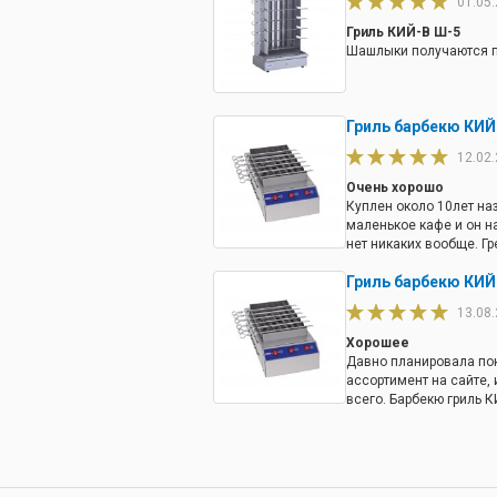
01.05
Гриль КИЙ-В Ш-5
Шашлыки получаются пл
Гриль барбекю КИЙ
12.02
Очень хорошо
Куплен около 10лет наз
маленькое кафе и он н
нет никаких вообще. Гр
как на фотках с интерн
Гриль барбекю КИЙ
мыть: (Снимается реше
поддон но все равно эт
13.08
все равно очень быстро
требуется тяжело. Хоте
Хорошее
там где электроника в
Давно планировала пок
ассортимент на сайте, 
всего. Барбекю гриль К
вид очень надежная ко
нникаких проблем, пока