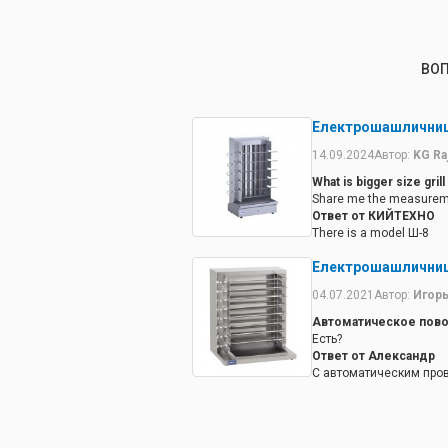
ВОП
Електрошашличниц
14.09.2024
Автор:
KG Ra
What is bigger size gril
Share me the measuremen
Ответ от КИЙТЕХНО
There is a model Ш-8
Електрошашличниц
04.07.2021
Автор:
Игор
Автоматическое пово
Есть?
Ответ от Александр
С автоматическим про
не производит