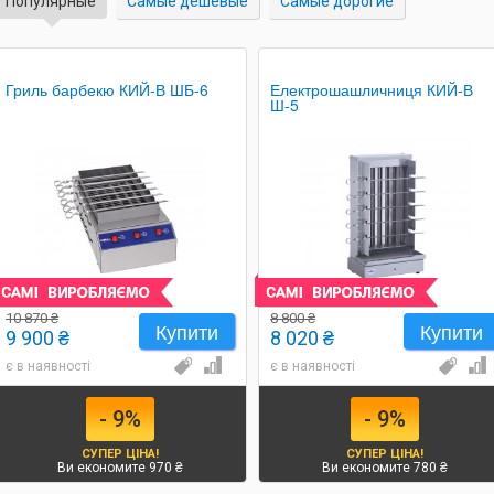
Популярные
Самые дешевые
Самые дорогие
Гриль барбекю КИЙ-В ШБ-6
Електрошашличниця КИЙ-В
Ш-5
10 870 ₴
8 800 ₴
Купити
Купити
9 900 ₴
8 020 ₴
є в наявності
є в наявності
- 9%
- 9%
СУПЕР ЦІНА!
СУПЕР ЦІНА!
Ви економите 970 ₴
Ви економите 780 ₴