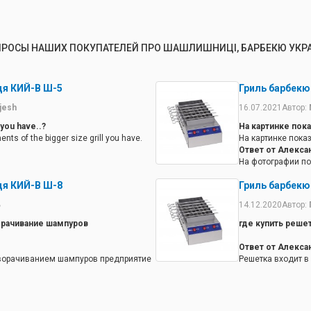
РОСЫ НАШИХ ПОКУПАТЕЛЕЙ ПРО ШАШЛИШНИЦІ, БАРБЕКЮ УКР
я КИЙ-В Ш-5
Гриль барбекю
jesh
16.07.2021
Автор:
l you have..?
На картинке пока
ts of the bigger size grill you have.
На картинке показ
Ответ от Алекса
На фотографии по
от барбекю. Эти д
я КИЙ-В Ш-8
Гриль барбекю
ь
14.12.2020
Автор:
рачивание шампуров
где купить решет
Ответ от Алекса
ворачиванием шампуров предприятие
Решетка входит в