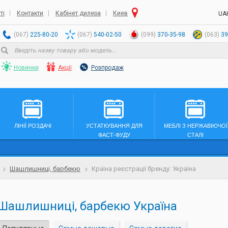
ті
Контакти
Кабінет дилера
Киев
UA
(067)
225-80-20
(067)
540-02-50
(099)
370-35-98
(063)
39
Новинки
Акції
Розпродаж
ЛІНІЇ РОЗДАЧІ
УСТАТКУВАННЯ ДЛЯ
МЕБЛІ З НЕРЖАВІЮЧОЇ
ФАСТ-ФУДУ
СТАЛІ
Шашлишниці, барбекю
Країна реєстрації бренду: Україна
Шашлишниці, барбекю Україна