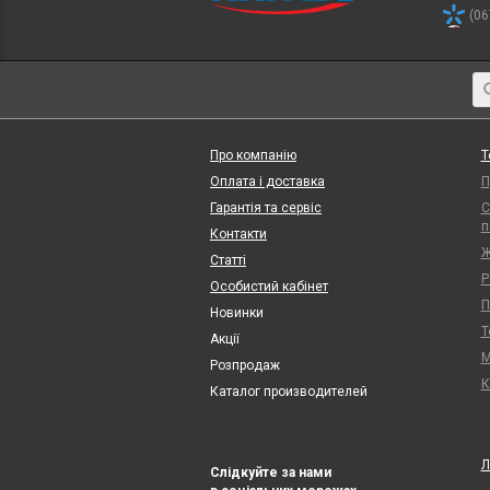
(06
Про компанію
Т
Оплата і доставка
П
Гарантія та сервіс
С
п
Контакти
Ж
Статті
Р
Особистий кабінет
П
Новинки
Т
Акції
М
Розпродаж
К
Каталог производителей
Л
Слідкуйте за нами