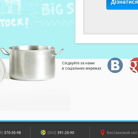
Дізнатис
Слідкуйте за нами
в соціальних мережах
9)
370-35-98
(063)
391-20-90
Виставковий зал