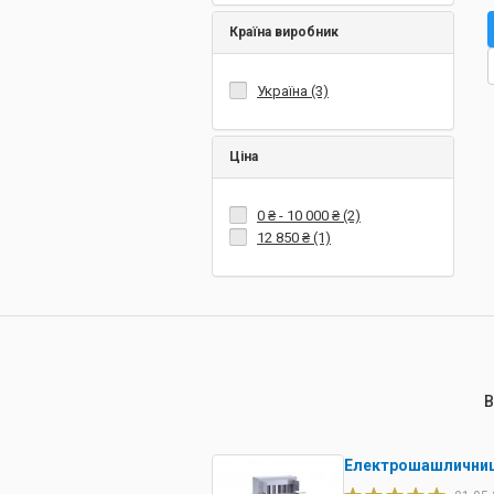
Країна виробник
Україна (3)
Ціна
0 ₴
-
10 000 ₴
(2)
12 850 ₴
(1)
В
Електрошашличниц