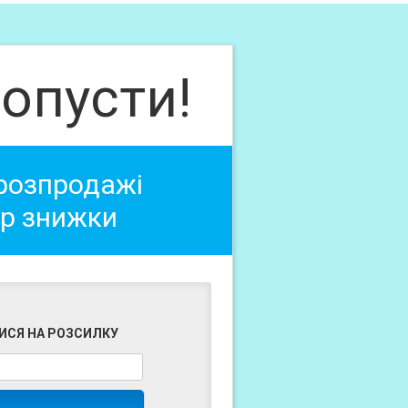
опусти!
 розпродажі
ер знижки
ИСЯ НА РОЗСИЛКУ