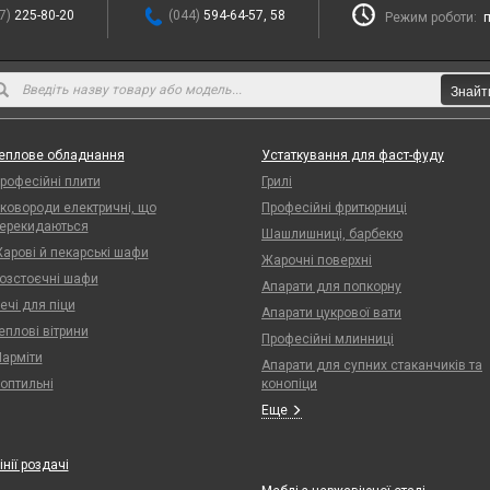
7)
225-80-20
(044)
594-64-57, 58
Режим роботи:
п
Знайт
еплове обладнання
Устаткування для фаст-фуду
рофесійні плити
Грилі
ковороди електричні, що
Професійні фритюрниці
ерекидаються
Шашлишниці, барбекю
арові й пекарські шафи
Жарочні поверхні
озстоєчні шафи
Апарати для попкорну
ечі для піци
Апарати цукрової вати
еплові вітрини
Професійні млинниці
арміти
Апарати для супних стаканчиків та
оптильні
конопіци
Еще
інії роздачі