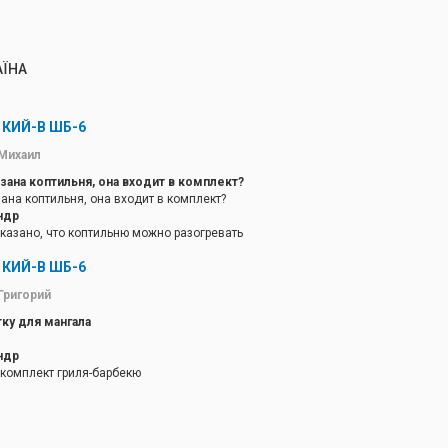
АЇНА
 КИЙ-В ШБ-6
Михаил
зана коптильня, она входит в комплект?
ана коптильня, она входит в комплект?
ндр
казано, что коптильню можно разогревать
ва товара могут работать совместно.
 КИЙ-В ШБ-6
Григорий
ку для мангала
ндр
 комплект гриля-барбекю