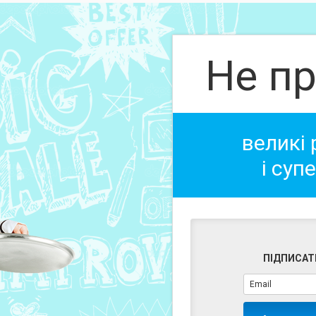
Не пр
великі
і суп
ПІДПИСАТ