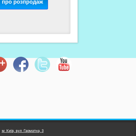
я про розпродаж
:
м. Київ, вул. Гарматна, 3