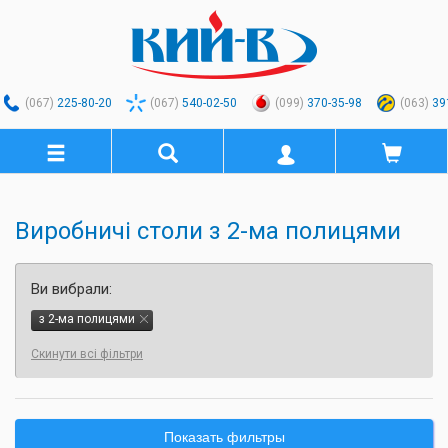
(067)
225-80-20
(067)
540-02-50
(099)
370-35-98
(063)
39
Виробничі столи з 2-ма полицями
Ви вибрали:
з 2-ма полицями
Скинути всі фільтри
Показать фильтры