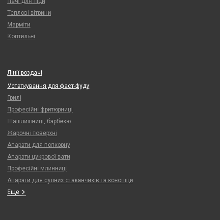
Печі для піци
Теплові вітрини
Марміти
Коптильні
Лінії роздачі
Устаткування для фаст-фуду
Грилі
Професійні фритюрниці
Шашлишниці, барбекю
Жарочні поверхні
Апарати для попкорну
Апарати цукрової вати
Професійні млинниці
Апарати для супних стаканчиків та конопіци
Еще