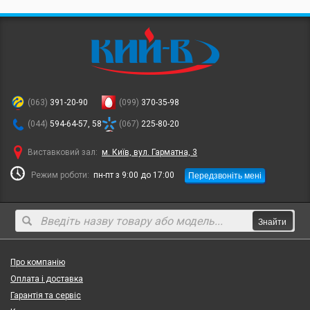
(063)
391-20-90
(099)
370-35-98
(044)
594-64-57, 58
(067)
225-80-20
Виставковий зал:
м. Київ, вул. Гарматна, 3
Передзвоніть мені
Режим роботи:
пн-пт з 9:00 до 17:00
Знайти
Про компанію
Оплата і доставка
Гарантія та сервіс