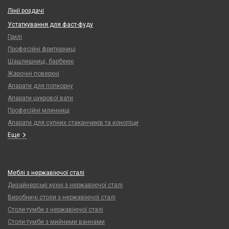
Лінії роздачі
Устаткування для фаст-фуду
Грилі
Професійні фритюрниці
Шашлишниці, барбекю
Жарочні поверхні
Апарати для попкорну
Апарати цукрової вати
Професійні млинниці
Апарати для супних стаканчиків та конопіци
Еще
Меблі з нержавіючої сталі
Дизайнерські кухні з нержавіючої сталі
Виробничі столи з нержавіючої сталі
Столи-тумби з нержавіючої сталі
Столи-тумби з мийними ваннами