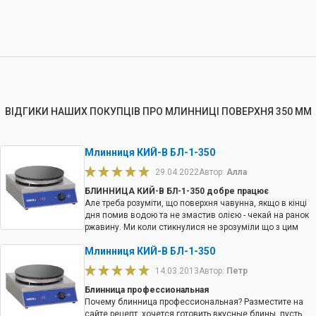
ВІДГИКИ НАШИХ ПОКУПЦІВ ПРО МЛИННИЦІ ПОВЕРХНЯ 350 ММ
Млинниця КИЙ-В БЛ-1-350
29.04.2022
Автор:
Алла
БЛИННИЦА КИЙ-В БЛ-1-350 добре працює
Але треба розуміти, що поверхня чавунна, якщо в кінці
дня помив водою та не змастив олією - чекай на ранок
ржавину. Ми коли стикнулися не зрозуміли що з цим
робити, телефонували до менеджера, який пояснив,що
Млинниця КИЙ-В БЛ-1-350
робити, є їржа
14.03.2013
Автор:
Петр
Блинница профессиональная
Почему блинница профессиональная? Разместите на
сайте рецепт, хочется готовить вкусные блины, пусть