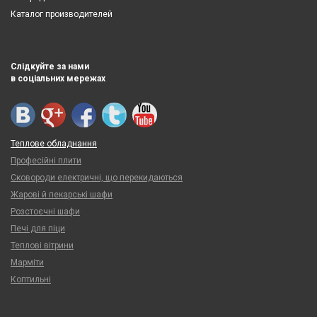
Каталог производителей
Слідкуйте за нами
в соціальних мережах
Теплове обладнання
Професійні плити
Сковороди електричні, що перекидаються
Жарові й пекарські шафи
Розстоєчні шафи
Печі для піци
Теплові вітрини
Марміти
Коптильні