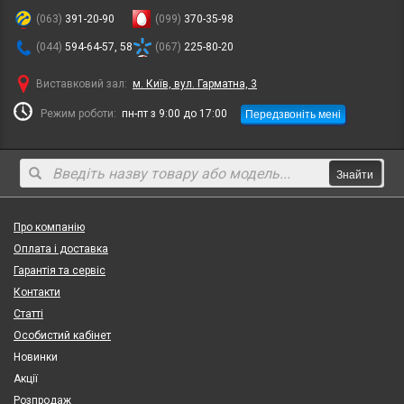
(063)
391-20-90
(099)
370-35-98
(044)
594-64-57, 58
(067)
225-80-20
Виставковий зал:
м. Київ, вул. Гарматна, 3
Передзвоніть мені
Режим роботи:
пн-пт з 9:00 до 17:00
Знайти
Про компанію
Оплата і доставка
Гарантія та сервіс
Контакти
Статті
Особистий кабінет
Новинки
Акції
Розпродаж