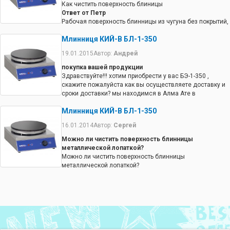
Как чистить поверхность блиницы
Ответ от Петр
Рабочая поверхность блинницы из чугуна без покрытий,
поэтому ее можно чистить. После этого вытрите
Млинниця КИЙ-В БЛ-1-350
ветошью, с растительным маслом.
19.01.2015
Автор:
Андрей
покупка вашей продукции
Здравствуйте!!! хотим приобрести у вас БЭ-1-350 ,
скажите пожалуйста как вы осуществляете доставку и
сроки доставки? мы находимся в Алма Ате в
Казахстане. Как можно произвести плату за заказы,
Млинниця КИЙ-В БЛ-1-350
вашей продукции, предусмотрены ли скидки?
Ответ от Trade КИЙ-В
16.01.2014
Автор:
Сергей
Оплата производится любым способом. Доставка
международным перевозчиком.
Можно ли чистить поверхность блинницы
металлической лопаткой?
Можно ли чистить поверхность блинницы
металлической лопаткой?
Ответ от Вера
можно. пользуюсь год. чищу смело лопаткой из
металла. ни каких проблем. С покрытием блинницу
лучше не покупать хватает не надолго.