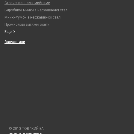
Столи з ваннами мийними
Виробничі мийки з нержавіючої сталі
Мийки-тумби з нержавіючої сталі
Промислові витяжні зонти
Еще
Запчастини
© 2013 ТОВ "КИЙ-В".