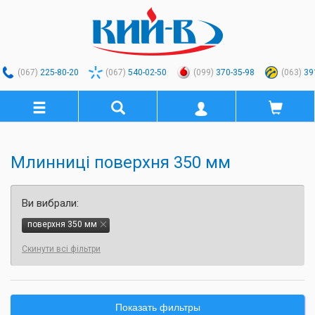
(067)
225-80-20
(067)
540-02-50
(099)
370-35-98
(063)
39
Млинниці поверхня 350 мм
Ви вибрали:
поверхня 350 мм
Скинути всі фільтри
Показать фильтры